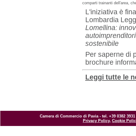
comparti trainanti dell'area, c
L'iniziativa è f
Lombardia Legge
Lomellina: innov
autoimprenditori
sostenibile
Per saperne di p
brochure inform
Leggi tutte le 
Camera di Commercio di Pavia - tel. +39 0382 3931
Privacy Policy
,
Cookie Polic