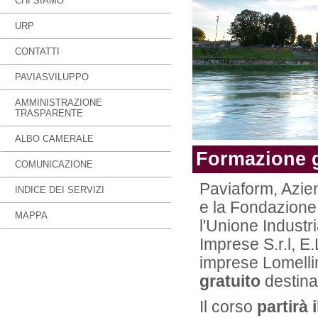
CHI SIAMO
URP
CONTATTI
PAVIASVILUPPO
AMMINISTRAZIONE
TRASPARENTE
ALBO CAMERALE
Formazione gr
COMUNICAZIONE
Paviaform, Azie
INDICE DEI SERVIZI
e la Fondazione 
MAPPA
l'Unione Industri
Imprese S.r.l, E
imprese Lomell
gratuito
destinat
Il corso
partirà 