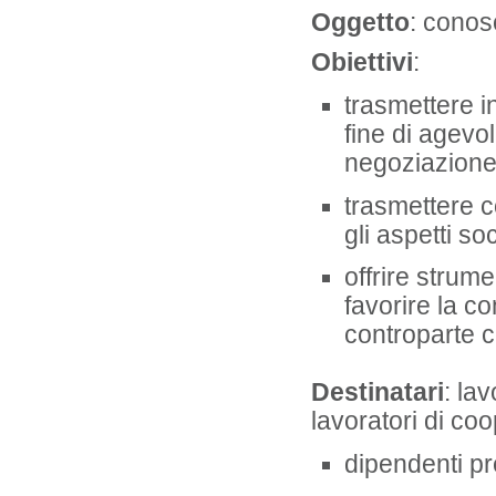
Oggetto
: conos
Obiettivi
:
trasmettere i
fine di agevo
negoziazione 
trasmettere 
gli aspetti so
offrire strum
favorire la co
controparte 
Destinatari
: la
lavoratori di co
dipendenti p