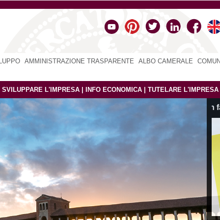
ILUPPO
|
AMMINISTRAZIONE TRASPARENTE
|
ALBO CAMERALE
|
COMUN
|
SVILUPPARE L'IMPRESA
|
INFO ECONOMICA
|
TUTELARE L'IMPRESA
Sito in fase di dismissione
N