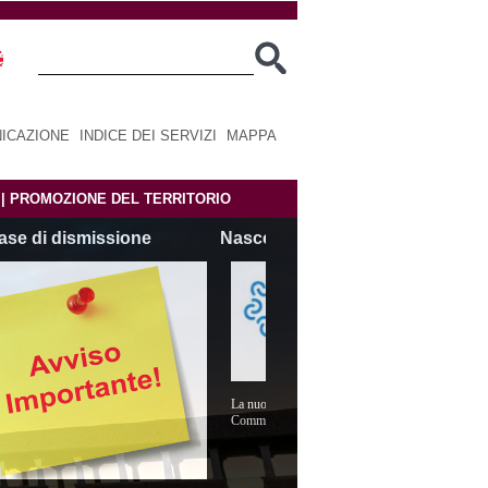
ICAZIONE
|
INDICE DEI SERVIZI
|
MAPPA
|
PROMOZIONE DEL TERRITORIO
asce CMP SviluppoImpresa
La nuova azienda speciale della Camera di
Commercio di Cremona-Mantova-Pavia