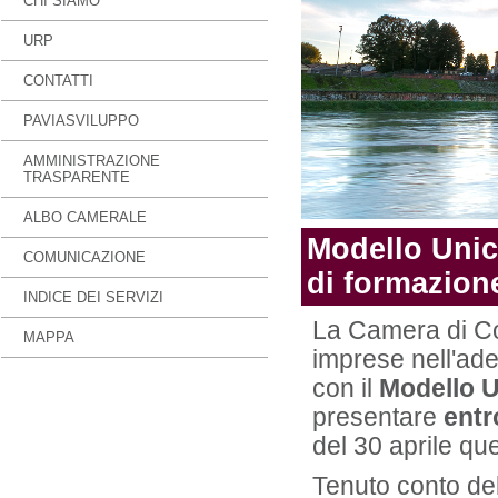
CHI SIAMO
URP
CONTATTI
PAVIASVILUPPO
AMMINISTRAZIONE
TRASPARENTE
ALBO CAMERALE
Modello Unic
COMUNICAZIONE
di formazion
INDICE DEI SERVIZI
La Camera di Co
MAPPA
imprese nell'ad
con il
Modello U
presentare
entr
del 30 aprile qu
Tenuto conto de