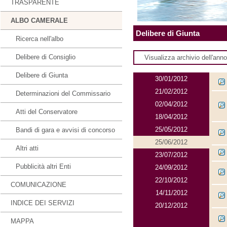
TRASPARENTE
ALBO CAMERALE
Delibere di Giunta
Ricerca nell'albo
Delibere di Consiglio
Visualizza archivio dell'ann
Delibere di Giunta
30/01/2012
21/02/2012
Determinazioni del Commissario
02/04/2012
Atti del Conservatore
18/04/2012
25/05/2012
Bandi di gara e avvisi di concorso
25/06/2012
Altri atti
23/07/2012
Pubblicità altri Enti
24/09/2012
22/10/2012
COMUNICAZIONE
14/11/2012
INDICE DEI SERVIZI
20/12/2012
MAPPA