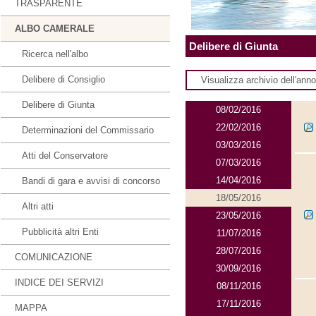
TRASPARENTE
ALBO CAMERALE
Delibere di Giunta
Ricerca nell'albo
Delibere di Consiglio
Visualizza archivio dell'ann
Delibere di Giunta
08/02/2016
22/02/2016
Determinazioni del Commissario
03/03/2016
Atti del Conservatore
07/03/2016
14/04/2016
Bandi di gara e avvisi di concorso
18/05/2016
Altri atti
23/05/2016
Pubblicità altri Enti
11/07/2016
28/07/2016
COMUNICAZIONE
30/09/2016
INDICE DEI SERVIZI
08/11/2016
17/11/2016
MAPPA