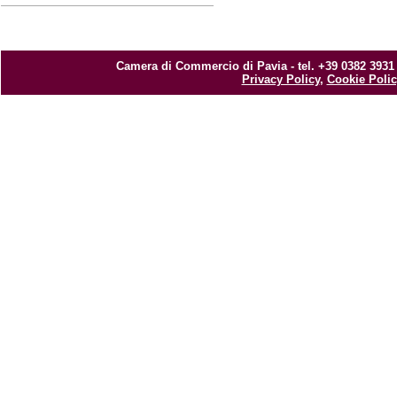
Camera di Commercio di Pavia - tel. +39 0382 3931
Privacy Policy
,
Cookie Polic