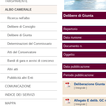
TRASPARENTE
ALBO CAMERALE
Delibere di Giunta
Ricerca nell'albo
Delibere di Consiglio
Repertorio
Delibere di Giunta
Data riunione:
Determinazioni del Commissario
Documento n.
Atti del Conservatore
Oggetto:
Bandi di gara e avvisi di concorso
Data pubblicazione:
Altri atti
Periodo pubblicazione:
Pubblicità altri Enti
Deliberazione Giunta
COMUNICAZIONE
[ Integrale ]
INDICE DEI SERVIZI
Allegato E delib. GC 
MAPPA
[ Integrale ]