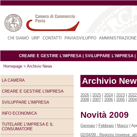
CHI SIAMO
|
URP
|
CONTATTI
|
PAVIASVILUPPO
|
AMMINISTRAZIONE
CREARE E GESTIRE L'IMPRESA
|
SVILUPPARE L'IMPRESA
|
Homepage
>
Archivio News
Archivio Ne
LA CAMERA
CREARE E GESTIRE L'IMPRESA
2026
|
2025
|
2024
|
2023
|
2022
2008
|
2007
|
2006
|
2005
|
2004
SVILUPPARE L'IMPRESA
Novità 2009
INFO ECONOMICA
TUTELARE L'IMPRESA E IL
Gennaio
|
Febbraio
|
Marzo
| Apr
CONSUMATORE
02/04/09 - Registro Imprese: at